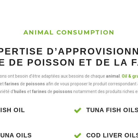
ANIMAL CONSUMPTION
PERTISE D’APPROVISION
E DE POISSON ET DE LA 
ns ont besoin d’être adaptées aux besoins de chaque
animal
.
Oil & g
et
farines
de
poissons
afin de vous proposer le produit correspondant 
iété d’
huiles
et
farines
de
poissons
notamment des produits riches 
ISH OIL
TUNA FISH OIL
TUNA OILS
COD LIVER OIL