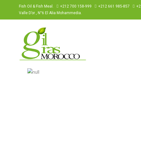
Fish Oil & Fish Meal.
+212 700 158-999
+212 661 985-857
+2
Valle D’or , N°6 El Alia Mohammedia.