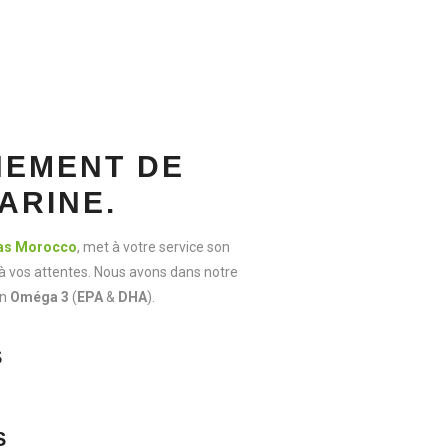
NEMENT DE
FARINE.
ras Morocco
, met à votre service son
à vos attentes. Nous avons dans notre
en
Oméga 3
(
EPA
&
DHA
).
S
S