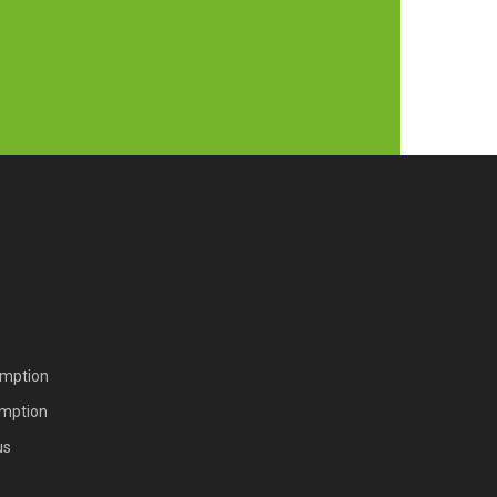
US
mption
mption
us