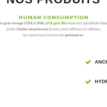
HUMAN CONSUMPTION
es gras oméga 3 EPA
et
DHA
,
oil & gras Morocco
est spécialisée dans 
précis d’
huiles de poissons
brutes, semi-raffinées et raffinées.
Qui répond aux besoins des
partenaires
.
SARDINELLA
NE OIL
ANC
OIL
N OIL
HYD
TUNA OILS