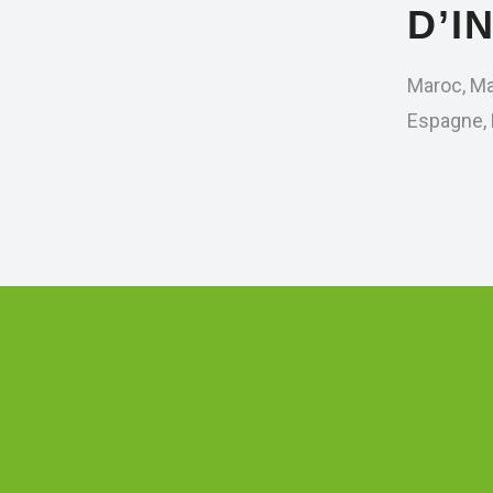
D’I
Maroc, Mau
Espagne, 