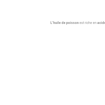
L’huile de poisson
est riche en
acid
SARDI
SALMO